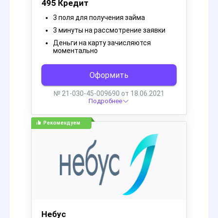
Курилка
Сергей Драгомир
1 год назад
Люди готовы работать за 25 000
рублей в месяц?
Почему люди соглашаются на зарплату в 25 000 рублей
в месяц? Возможно, они видят в этой работе
возможность для профессионального роста и
развития. Может быть, для них важнее не только
материальное вознаграждение, но и возможность
применить свои навыки и таланты? Возможно, они
ценят стабильность и уверенность в завтрашнем дне,
которую им обеспечивает эта работа?
11.26K
0
0