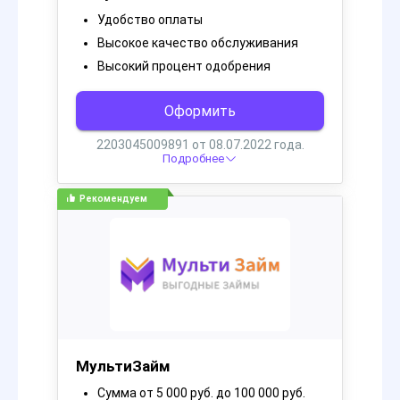
Курилка
Chandra
1 год назад
Сальса соус: Делаем в
домашних условиях
Пронзительный перец, ароматный лук и ароматный
чеснок - все готово для создания вкусного соуса
Сальса в домашних условиях. Сделайте его острым
или не очень, следуя классическому рецепту. Как
сделать соус Сальса в домашних условиях? Ответ в
статье!
4.23K
0
0