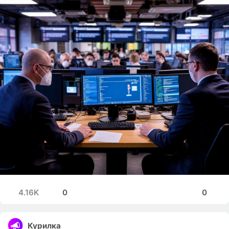
4.16K
0
0
Курилка