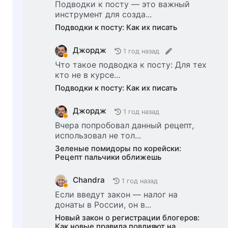
Подводки к посту — это важный
инструмент для созда...
Подводки к посту: Как их писать
Джордж
1 год назад
Что такое подводка к посту: Для тех
кто не в курсе...
Подводки к посту: Как их писать
Джордж
1 год назад
Вчера попробовал данный рецепт,
использовал не тол...
Зеленые помидоры по корейски:
Рецепт пальчики оближешь
Chandra
1 год назад
Если введут закон — налог на
донаты в России, он в...
Новый закон о регистрации блогеров:
Как новые правила повлияют на