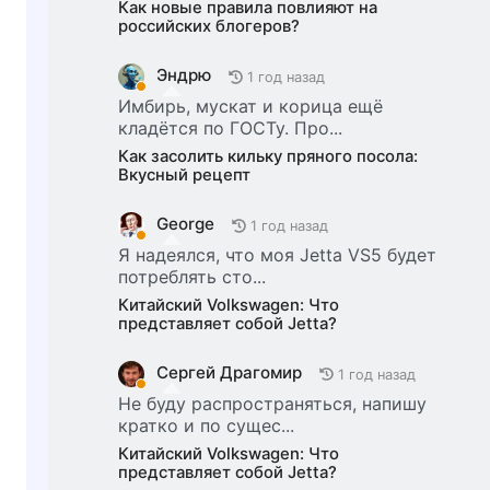
Как новые правила повлияют на
российских блогеров?
Эндрю
1 год назад
Имбирь, мускат и корица ещё
кладётся по ГОСТу. Про...
Как засолить кильку пряного посола:
Вкусный рецепт
George
1 год назад
Я надеялся, что моя Jetta VS5 будет
потреблять сто...
Китайский Volkswagen: Что
представляет собой Jetta?
Сергей Драгомир
1 год назад
Не буду распространяться, напишу
кратко и по сущес...
Китайский Volkswagen: Что
представляет собой Jetta?