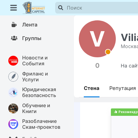
Лента
V
Vil
Группы
Москв
Новости и
События
0
На сай
Фриланс и
Услуги
Стена
Репутация
Юридическая
безопасность
Обучение и
Книги
Разоблачение
Скам-проектов