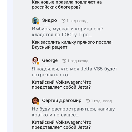
Как новые правила повлияют на
российских блогеров?
Эндрю
1 год назад
Имбирь, мускат и корица ещё
кладётся по ГОСТу. Про...
Как засолить кильку пряного посола:
Вкусный рецепт
George
1 год назад
Я надеялся, что моя Jetta VS5 будет
потреблять сто...
Китайский Volkswagen: Что
представляет собой Jetta?
Сергей Драгомир
1 год назад
Не буду распространяться, напишу
кратко и по сущес...
Китайский Volkswagen: Что
представляет собой Jetta?