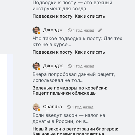
Подводки к посту — это важный
инструмент для созда...
Подводки к посту: Как их писать
Джордж
1 год назад
Что такое подводка к посту: Для тех
кто не в курсе...
Подводки к посту: Как их писать
Джордж
1 год назад
Вчера попробовал данный рецепт,
использовал не тол...
Зеленые помидоры по корейски:
Рецепт пальчики оближешь
Chandra
1 год назад
Если введут закон — налог на
донаты в России, он в...
Новый закон о регистрации блогеров:
Как новые правила повлияют на