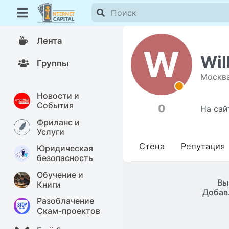
Лента
W
Wil
Группы
Москв
Новости и
События
0
На сай
Фриланс и
Услуги
Стена
Репутация
Юридическая
безопасность
Обучение и
Вы
Книги
Добав
Разоблачение
Скам-проектов