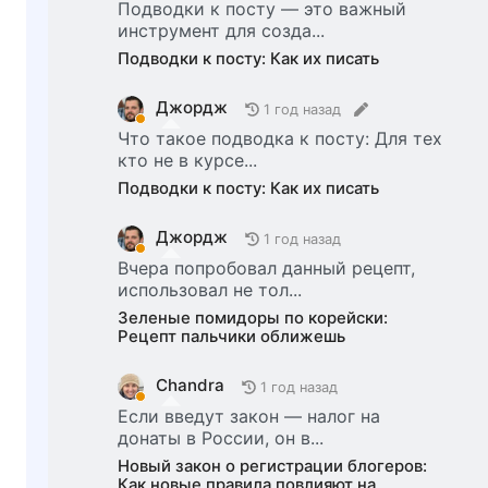
Подводки к посту — это важный
инструмент для созда...
Подводки к посту: Как их писать
Джордж
1 год назад
Что такое подводка к посту: Для тех
кто не в курсе...
Подводки к посту: Как их писать
Джордж
1 год назад
Вчера попробовал данный рецепт,
использовал не тол...
Зеленые помидоры по корейски:
Рецепт пальчики оближешь
Chandra
1 год назад
Если введут закон — налог на
донаты в России, он в...
Новый закон о регистрации блогеров:
Как новые правила повлияют на