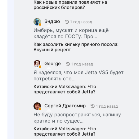
Как новые правила повлияют на
российских блогеров?
Эндрю
1 год назад
Имбирь, мускат и корица ещё
кладётся по ГОСТу. Про...
Как засолить кильку пряного посола:
Вкусный рецепт
George
1 год назад
Я надеялся, что моя Jetta VS5 будет
потреблять сто...
Китайский Volkswagen: Что
представляет собой Jetta?
Сергей Драгомир
1 год назад
Не буду распространяться, напишу
кратко и по сущес...
Китайский Volkswagen: Что
представляет собой Jetta?