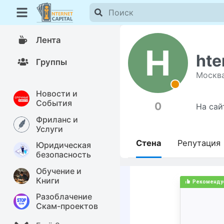
Лента
H
hte
Группы
Москв
Новости и
События
0
На сай
Фриланс и
Услуги
Стена
Репутация
Юридическая
безопасность
Обучение и
Книги
Разоблачение
Скам-проектов