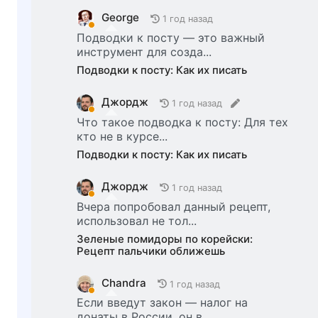
George
1 год назад
Подводки к посту — это важный
инструмент для созда...
Подводки к посту: Как их писать
Джордж
1 год назад
Что такое подводка к посту: Для тех
кто не в курсе...
Подводки к посту: Как их писать
Джордж
1 год назад
Вчера попробовал данный рецепт,
использовал не тол...
Зеленые помидоры по корейски:
Рецепт пальчики оближешь
Chandra
1 год назад
Если введут закон — налог на
донаты в России, он в...