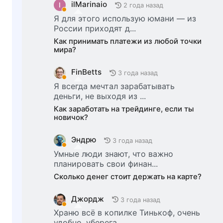
ilMarinaio
I
2 года назад
Я для этого использую юмани — из
России приходят д...
Как принимать платежи из любой точки
мира?
FinBetts
3 года назад
Я всегда мечтал зарабатывать
деньги, не выходя из ...
Как заработать на трейдинге, если ты
новичок?
Эндрю
3 года назад
Умные люди знают, что важно
планировать свои финан...
Сколько денег стоит держать на карте?
Джордж
3 года назад
Храню всё в копилке Тинькоф, очень
удобно, уберега...