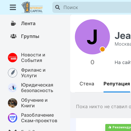
Лента
J
Jea
Группы
Москв
Новости и
События
0
На сай
Фриланс и
Услуги
Стена
Репутация
Юридическая
безопасность
Обучение и
Книги
Пока никто не ставил 
Разоблачение
Скам-проектов