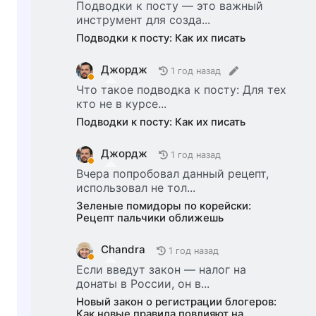
Подводки к посту — это важный
инструмент для созда...
Подводки к посту: Как их писать
Джордж
1 год назад
Что такое подводка к посту: Для тех
кто не в курсе...
Подводки к посту: Как их писать
Джордж
1 год назад
Вчера попробовал данный рецепт,
использовал не тол...
Зеленые помидоры по корейски:
Рецепт пальчики оближешь
Chandra
1 год назад
Если введут закон — налог на
донаты в России, он в...
Новый закон о регистрации блогеров:
Как новые правила повлияют на