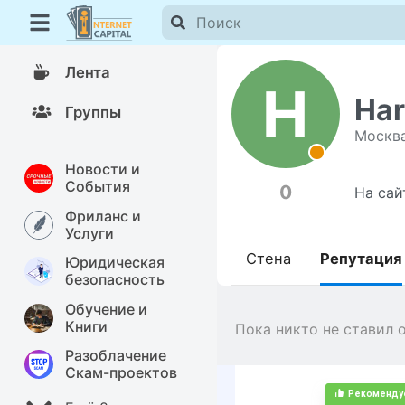
Лента
H
Har
Группы
Москв
Новости и
События
0
На сай
Фриланс и
Услуги
Стена
Репутация
Юридическая
безопасность
Обучение и
Книги
Пока никто не ставил 
Разоблачение
Скам-проектов