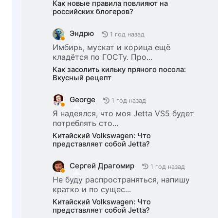
Как новые правила повлияют на
российских блогеров?
Эндрю
1 год назад
Имбирь, мускат и корица ещё
кладётся по ГОСТу. Про...
Как засолить кильку пряного посола:
Вкусный рецепт
George
1 год назад
Я надеялся, что моя Jetta VS5 будет
потреблять сто...
Китайский Volkswagen: Что
представляет собой Jetta?
Сергей Драгомир
1 год назад
Не буду распространяться, напишу
кратко и по сущес...
Китайский Volkswagen: Что
представляет собой Jetta?