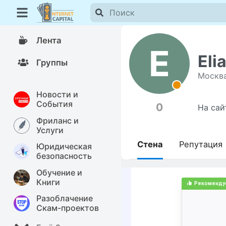
Лента
E
Eli
Группы
Москв
Новости и
События
0
На сай
Фриланс и
Услуги
Стена
Репутация
Юридическая
безопасность
Обучение и
Книги
Разоблачение
Скам-проектов