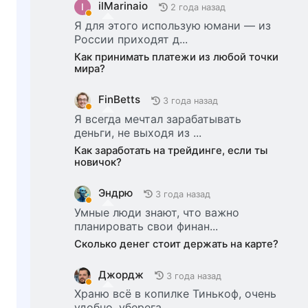
ilMarinaio
I
2 года назад
Я для этого использую юмани — из
России приходят д...
Как принимать платежи из любой точки
мира?
FinBetts
3 года назад
Я всегда мечтал зарабатывать
деньги, не выходя из ...
Как заработать на трейдинге, если ты
новичок?
Эндрю
3 года назад
Умные люди знают, что важно
планировать свои финан...
Сколько денег стоит держать на карте?
Джордж
3 года назад
Храню всё в копилке Тинькоф, очень
удобно, уберега...