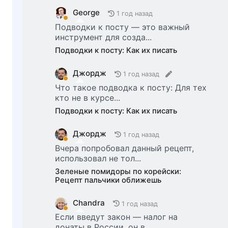
George
1 год назад
Подводки к посту — это важный
инструмент для созда...
Подводки к посту: Как их писать
Джордж
1 год назад
Что такое подводка к посту: Для тех
кто не в курсе...
Подводки к посту: Как их писать
Джордж
1 год назад
Вчера попробовал данный рецепт,
использовал не тол...
Зеленые помидоры по корейски:
Рецепт пальчики оближешь
Chandra
1 год назад
Если введут закон — налог на
донаты в России, он в...