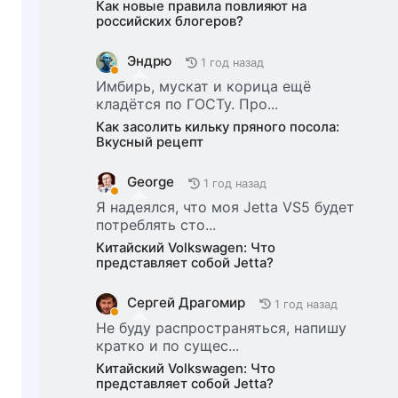
Как новые правила повлияют на
российских блогеров?
Эндрю
1 год назад
Имбирь, мускат и корица ещё
кладётся по ГОСТу. Про...
Как засолить кильку пряного посола:
Вкусный рецепт
George
1 год назад
Я надеялся, что моя Jetta VS5 будет
потреблять сто...
Китайский Volkswagen: Что
представляет собой Jetta?
Сергей Драгомир
1 год назад
Не буду распространяться, напишу
кратко и по сущес...
Китайский Volkswagen: Что
представляет собой Jetta?