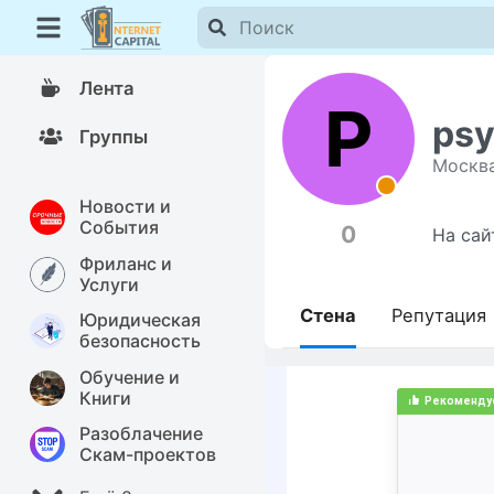
Лента
P
psy
Группы
Москв
Новости и
События
0
На сай
Фриланс и
Услуги
Стена
Репутация
Юридическая
безопасность
Обучение и
Книги
Разоблачение
Скам-проектов