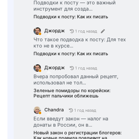
Подводки к посту — это важный
инструмент для созда...
Подводки к посту: Как их писать
Джордж
1 год назад
Что такое подводка к посту: Для тех
кто не в курсе...
Подводки к посту: Как их писать
Джордж
1 год назад
Вчера попробовал данный рецепт,
использовал не тол...
Зеленые помидоры по корейски:
Рецепт пальчики оближешь
Chandra
1 год назад
Если введут закон — налог на
донаты в России, он в...
Новый закон о регистрации блогеров:
Как новые правила повлияют на