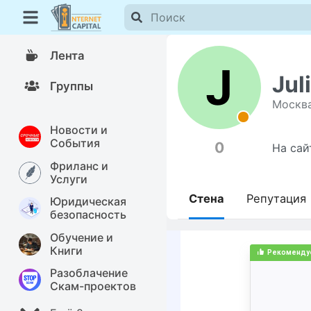
Лента
J
Jul
Группы
Москв
Новости и
События
0
На сай
Фриланс и
Услуги
Стена
Репутация
Юридическая
безопасность
Обучение и
Книги
Разоблачение
Скам-проектов