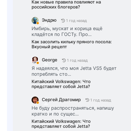
Как новые правила повлияют на
российских блогеров?
Эндрю
1 год назад
Имбирь, мускат и корица ещё
кладётся по ГОСТу. Про...
Как засолить кильку пряного посола:
Вкусный рецепт
George
1 год назад
Я надеялся, что моя Jetta VS5 будет
потреблять сто...
Китайский Volkswagen: Что
представляет собой Jetta?
Сергей Драгомир
1 год назад
Не буду распространяться, напишу
кратко и по сущес...
Китайский Volkswagen: Что
представляет собой Jetta?