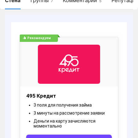
Стена
Группы
Комментарии
Репутация
7
5