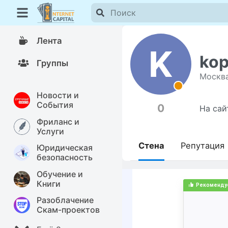
Лента
K
kop
Группы
Москв
Новости и
События
0
На сай
Фриланс и
Услуги
Стена
Репутация
Юридическая
безопасность
Обучение и
Книги
Разоблачение
Скам-проектов