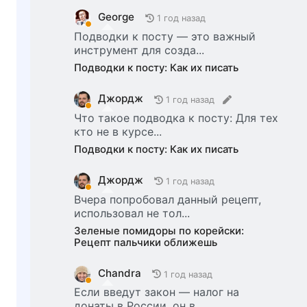
George
1 год назад
Подводки к посту — это важный
инструмент для созда...
Подводки к посту: Как их писать
Джордж
1 год назад
Что такое подводка к посту: Для тех
кто не в курсе...
Подводки к посту: Как их писать
Джордж
1 год назад
Вчера попробовал данный рецепт,
использовал не тол...
Зеленые помидоры по корейски:
Рецепт пальчики оближешь
Chandra
1 год назад
Если введут закон — налог на
донаты в России, он в...