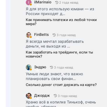
ilMarinaio
I
2 года назад
Я для этого использую юмани — из
России приходят д...
Как принимать платежи из любой точки
мира?
FinBetts
3 года назад
Я всегда мечтал зарабатывать
деньги, не выходя из ...
Как заработать на трейдинге, если ты
новичок?
Эндрю
3 года назад
Умные люди знают, что важно
планировать свои финан...
Сколько денег стоит держать на карте?
Джордж
3 года назад
Храню всё в копилке Тинькоф, очень
удобно, уберега...