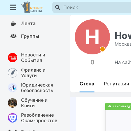
Лента
H
Ho
Группы
Москв
Новости и
События
0
На сай
Фриланс и
Услуги
Стена
Репутация
Юридическая
безопасность
Обучение и
Книги
Разоблачение
Скам-проектов