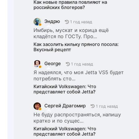
Как новые правила повлияют на
российских блогеров?
Эндрю
1 год назад
Имбирь, мускат и корица ещё
кладётся по ГОСТу. Про...
Как засолить кильку пряного посола:
Вкусный рецепт
George
1 год назад
Я надеялся, что моя Jetta VS5 будет
потреблять сто...
Китайский Volkswagen: Что
представляет собой Jetta?
Сергей Драгомир
1 год назад
Не буду распространяться, напишу
кратко и по сущес...
Китайский Volkswagen: Что
представляет собой Jetta?