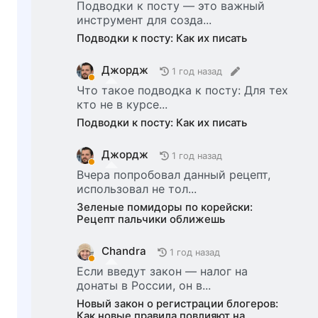
Подводки к посту — это важный
инструмент для созда...
Подводки к посту: Как их писать
Джордж
1 год назад
Что такое подводка к посту: Для тех
кто не в курсе...
Подводки к посту: Как их писать
Джордж
1 год назад
Вчера попробовал данный рецепт,
использовал не тол...
Зеленые помидоры по корейски:
Рецепт пальчики оближешь
Chandra
1 год назад
Если введут закон — налог на
донаты в России, он в...
Новый закон о регистрации блогеров:
Как новые правила повлияют на