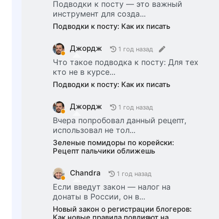
Подводки к посту — это важный
инструмент для созда...
Подводки к посту: Как их писать
Джордж
1 год назад
Что такое подводка к посту: Для тех
кто не в курсе...
Подводки к посту: Как их писать
Джордж
1 год назад
Вчера попробовал данный рецепт,
использовал не тол...
Зеленые помидоры по корейски:
Рецепт пальчики оближешь
Chandra
1 год назад
Если введут закон — налог на
донаты в России, он в...
Новый закон о регистрации блогеров:
Как новые правила повлияют на