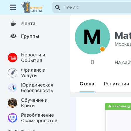
Лента
M
Ma
Группы
Москв
Новости и
События
0
На сай
Фриланс и
Услуги
Стена
Репутация
Юридическая
безопасность
Обучение и
Книги
Разоблачение
Скам-проектов