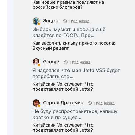
Как новые правила повлияют на
российских блогеров?
Эндрю
1 год назад
Имбирь, мускат и корица ещё
кладётся по ГОСТу. Про...
Как засолить кильку пряного посола:
Вкусный рецепт
George
1 год назад
Я надеялся, что моя Jetta VS5 будет
потреблять сто...
Китайский Volkswagen: Что
представляет собой Jetta?
Сергей Драгомир
1 год назад
Не буду распространяться, напишу
кратко и по сущес...
Китайский Volkswagen: Что
представляет собой Jetta?