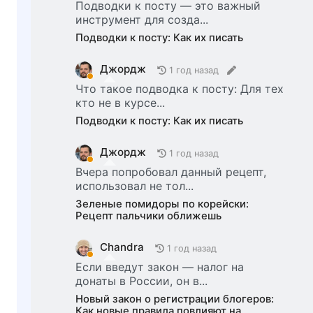
Подводки к посту — это важный
инструмент для созда...
Подводки к посту: Как их писать
Джордж
1 год назад
Что такое подводка к посту: Для тех
кто не в курсе...
Подводки к посту: Как их писать
Джордж
1 год назад
Вчера попробовал данный рецепт,
использовал не тол...
Зеленые помидоры по корейски:
Рецепт пальчики оближешь
Chandra
1 год назад
Если введут закон — налог на
донаты в России, он в...
Новый закон о регистрации блогеров:
Как новые правила повлияют на