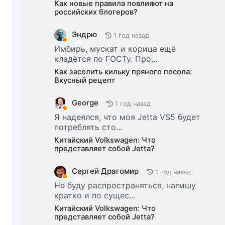
Как новые правила повлияют на
российских блогеров?
Эндрю
1 год назад
Имбирь, мускат и корица ещё
кладётся по ГОСТу. Про...
Как засолить кильку пряного посола:
Вкусный рецепт
George
1 год назад
Я надеялся, что моя Jetta VS5 будет
потреблять сто...
Китайский Volkswagen: Что
представляет собой Jetta?
Сергей Драгомир
1 год назад
Не буду распространяться, напишу
кратко и по сущес...
Китайский Volkswagen: Что
представляет собой Jetta?