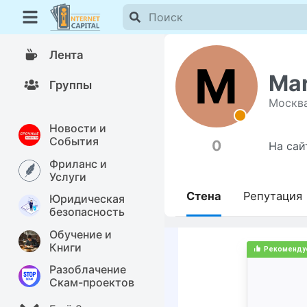
Лента
M
Mar
Группы
Москв
Новости и
События
0
На сай
Фриланс и
Услуги
Стена
Репутация
Юридическая
безопасность
Обучение и
Книги
Разоблачение
Скам-проектов