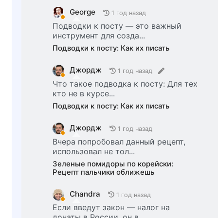
George
1 год назад
Подводки к посту — это важный
инструмент для созда...
Подводки к посту: Как их писать
Джордж
1 год назад
Что такое подводка к посту: Для тех
кто не в курсе...
Подводки к посту: Как их писать
Джордж
1 год назад
Вчера попробовал данный рецепт,
использовал не тол...
Зеленые помидоры по корейски:
Рецепт пальчики оближешь
Chandra
1 год назад
Если введут закон — налог на
донаты в России, он в...