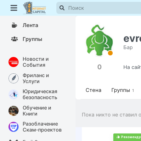
Лента
evr
Группы
Бар
Новости и
События
0
На сай
Фриланс и
Услуги
Стена
Группы
Юридическая
1
безопасность
Обучение и
Книги
Пока никто не ставил 
Разоблачение
Скам-проектов