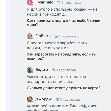
ilMarinaio
I
2 года назад
Я для этого использую юмани — из
России приходят д...
Как принимать платежи из любой точки
мира?
FinBetts
3 года назад
Я всегда мечтал зарабатывать
деньги, не выходя из ...
Как заработать на трейдинге, если ты
новичок?
Эндрю
3 года назад
Умные люди знают, что важно
планировать свои финан...
Сколько денег стоит держать на карте?
Джордж
3 года назад
Храню всё в копилке Тинькоф, очень
удобно, уберега...