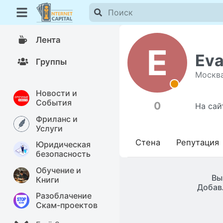
Лента
E
Ev
Группы
Москв
Новости и
События
0
На сай
Фриланс и
Услуги
Стена
Репутация
Юридическая
безопасность
Обучение и
Вы
Книги
Добав
Разоблачение
Скам-проектов