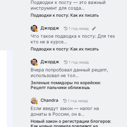
Подводки к посту — это важный
инструмент для созда...
Подводки к посту: Как их писать
Джордж
1 год назад
Что такое подводка к посту: Для тех
кто не в курсе...
Подводки к посту: Как их писать
Джордж
1 год назад
Вчера попробовал данный рецепт,
использовал не тол...
Зеленые помидоры по корейски:
Рецепт пальчики оближешь
Chandra
1 год назад
Если введут закон — налог на
донаты в России, он в...
Новый закон о регистрации блогеров:
Как новые правила повлияют на