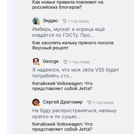
Как новые правила повлияют на
российских блогеров?
Эндрю
1 год назад
Имбирь, мускат и корица ещё
кладётся по ГОСТу. Про...
Как засолить кильку пряного посола:
Вкусный рецепт
George
1 год назад
Я надеялся, что моя Jetta VS5 будет
потреблять сто...
Китайский Volkswagen: Что
представляет собой Jetta?
Сергей Драгомир
1 год назад
Не буду распространяться, напишу
кратко и по сущес...
Китайский Volkswagen: Что
представляет собой Jetta?