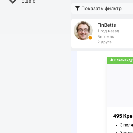
Ещё 8
Показать фильтр
FinBetts
1 год назад
Бегомль
2 друга