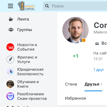
Лента
Co
Группы
Майко
Вс
Новости и
События
На сай
+1
Фриланс и
13:31
Услуги
Юридическая
1 друг
безопасность
Обучение и
Стена
Друзья
1
Книги
Разоблачение
Избранное
Скам-проектов