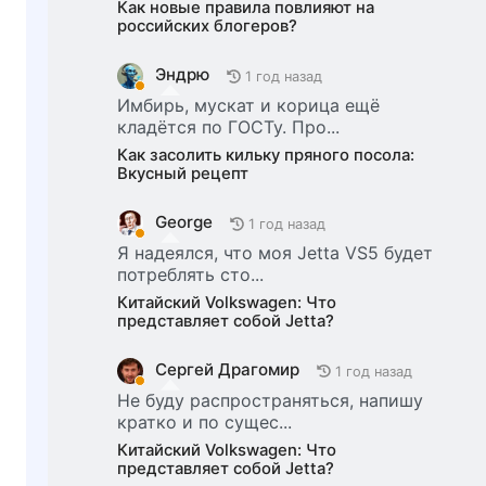
Как новые правила повлияют на
российских блогеров?
Эндрю
1 год назад
Имбирь, мускат и корица ещё
кладётся по ГОСТу. Про...
Как засолить кильку пряного посола:
Вкусный рецепт
George
1 год назад
Я надеялся, что моя Jetta VS5 будет
потреблять сто...
Китайский Volkswagen: Что
представляет собой Jetta?
Сергей Драгомир
1 год назад
Не буду распространяться, напишу
кратко и по сущес...
Китайский Volkswagen: Что
представляет собой Jetta?