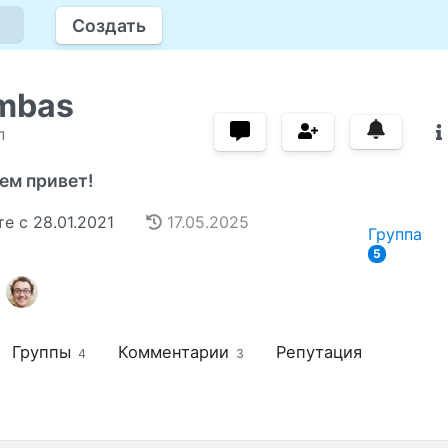
Создать
mbas
п
ем привет!
те с
28.01.2021
17.05.2025
Группа
5
Группы
Комментарии
Репутация
4
3